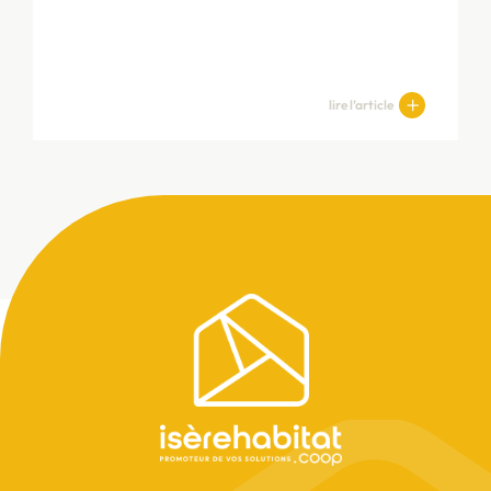
lire l’article
Pied
de
page
Fermeture de nos bureaux Isère
Habitat