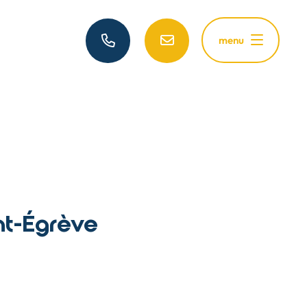
menu
nt-Égrève