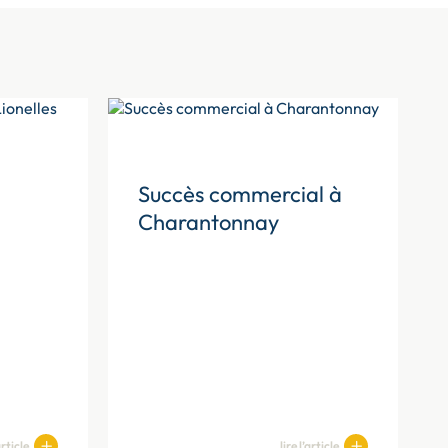
Succès commercial à
Charantonnay
article
lire l’article