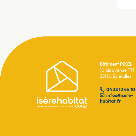
Bâtiment PIXEL
Pied
10 bis avenue FTP
38130 Échirolles
de
page
04 38 12 46 10
infos@isere-
habitat.fr