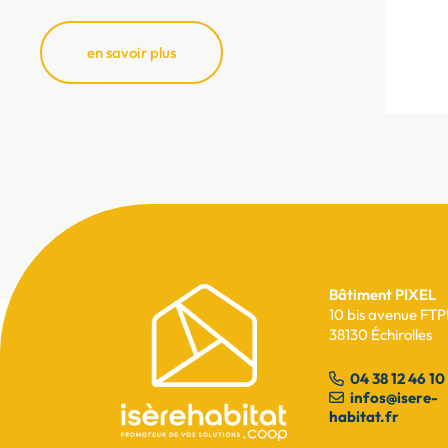
en savoir plus
Bâtiment PIXEL
Pied
10 bis avenue FTP
38130 Échirolles
de
page
04 38 12 46 10
infos@isere-
habitat.fr