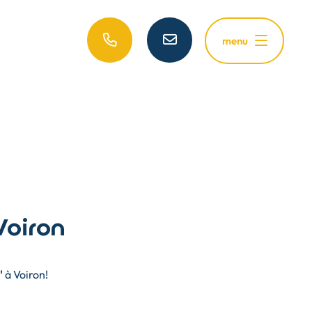
menu
Voiron
"
à Voiron!