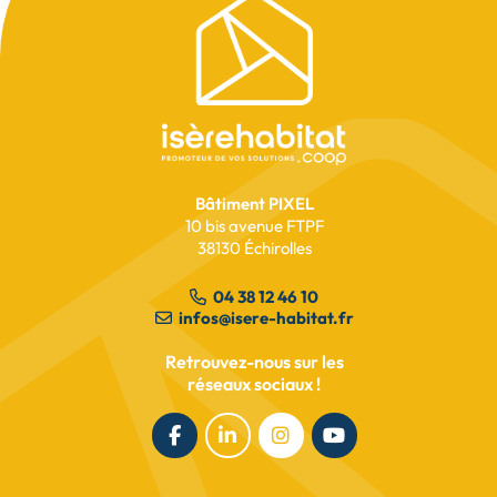
Pied
de
page
Avancement des travaux
Lionelles
Bâtiment PIXEL
10 bis avenue FTPF
lire l’article
38130 Échirolles
04 38 12 46 10
infos@isere-habitat.fr
Retrouvez-nous sur les
réseaux sociaux !