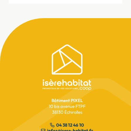
Pied
de
page
Avancement des travaux
Lionelles
Bâtiment PIXEL
10 bis avenue FTPF
lire l’article
38130 Échirolles
04 38 12 46 10
infos@isere-habitat.fr