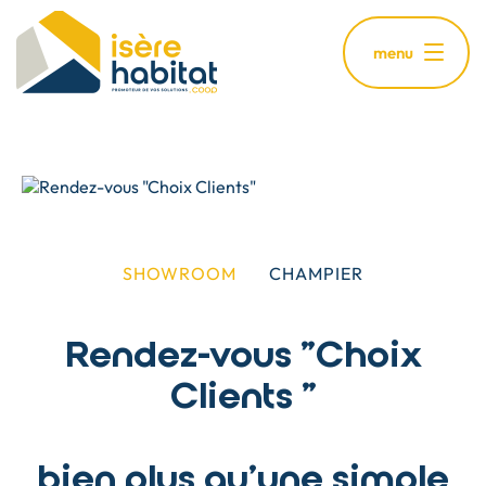
Aller
au
menu
contenu
principal
SHOWROOM
CHAMPIER
Rendez-vous "Choix
Clients "
bien plus qu’une simple