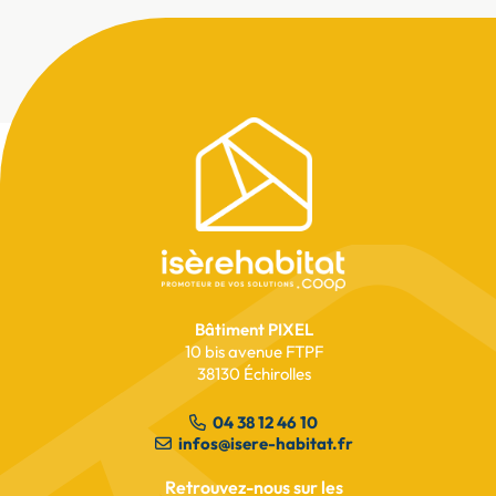
Pied
de
page
Avancement des travaux
Lionelles
Bâtiment PIXEL
10 bis avenue FTPF
lire l’article
38130 Échirolles
04 38 12 46 10
infos@isere-habitat.fr
Retrouvez-nous sur les