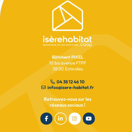
Pied
de
page
Avancement des travaux
Lionelles
Bâtiment PIXEL
10 bis avenue FTPF
lire l’article
38130 Échirolles
04 38 12 46 10
infos@isere-habitat.fr
Retrouvez-nous sur les
réseaux sociaux !