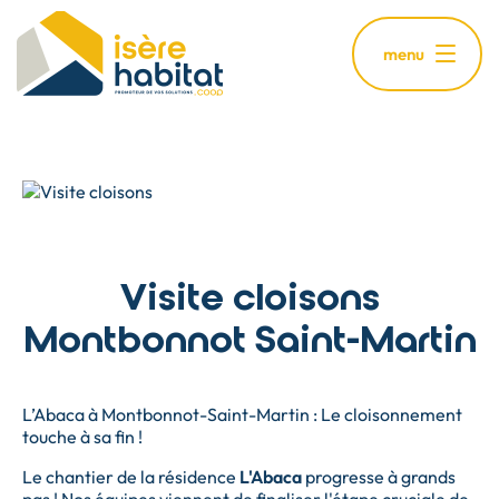
Aller
au
menu
contenu
principal
Visite cloisons
Montbonnot Saint-Martin
L’Abaca à Montbonnot-Saint-Martin : Le cloisonnement
touche à sa fin !
Le chantier de la résidence
L'Abaca
progresse à grands
pas ! Nos équipes viennent de finaliser l'étape cruciale de