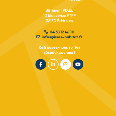
Lionelles
Bâtiment PIXEL
10 bis avenue FTPF
lire l’article
38130 Échirolles
04 38 12 46 10
infos@isere-habitat.fr
Retrouvez-nous sur les
réseaux sociaux !
Succès commercial à
Charantonnay