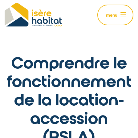
Aller
au
menu
contenu
principal
Comprendre le
fonctionnement
de la location-
accession
(PSLA)