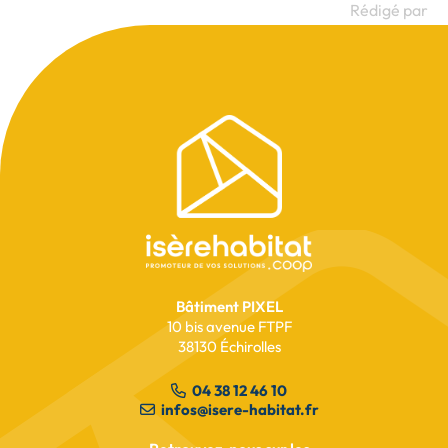
Rédigé par
Pied
de
page
Bâtiment PIXEL
10 bis avenue FTPF
38130 Échirolles
04 38 12 46 10
infos@isere-habitat.fr