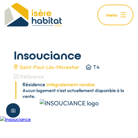
Aller
au
menu
contenu
principal
Insouciance
Saint-Paul-Lès-Monestier
T4
Référence
Résidence
intégralement vendue
Aucun logement n'est actuellement disponible à la
vente.
Plus de photos