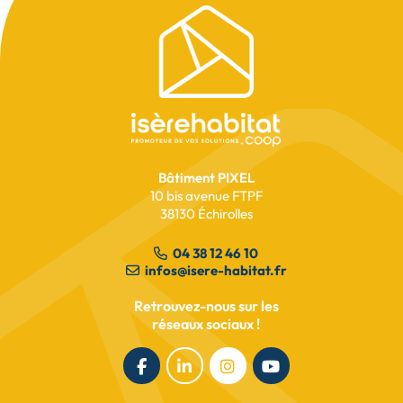
Pied
de
page
Bâtiment PIXEL
10 bis avenue FTPF
38130 Échirolles
04 38 12 46 10
infos@isere-habitat.fr
Retrouvez-nous sur les
réseaux sociaux !