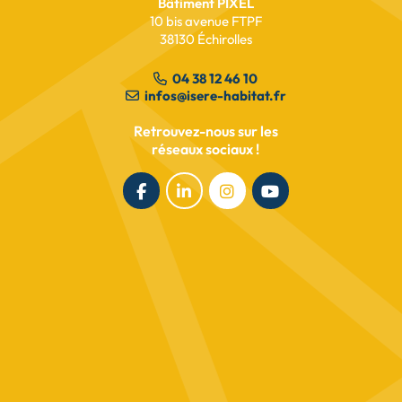
Bâtiment PIXEL
10 bis avenue FTPF
lire l’article
38130 Échirolles
04 38 12 46 10
infos@isere-habitat.fr
Retrouvez-nous sur les
réseaux sociaux !
DERNIÈRES OPPORTUNITÉS
Dernières opportunités -
Villefontaine - La Luna
lire l’article