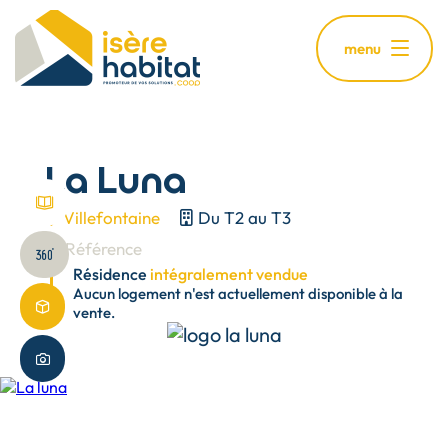
Aller
au
menu
contenu
principal
La Luna
voir brochure
Villefontaine
Du T2 au T3
Référence
Visite virtuelle
Résidence
intégralement vendue
Aucun logement n'est actuellement disponible à la
Maquette 3D
vente.
Plus de photos