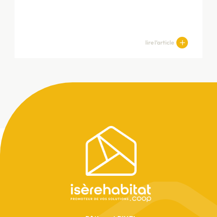
lire l’article
Pied
de
LIVRAISON
page
Livraison - La Luna -
Villefontaine