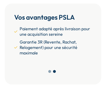
Vos avantages PSLA
e vous
Paiement adapté après livraison pour
Test
une acquisition sereine
enga
e taxe
Garantie 3R (Revente, Rachat,
Béné
Relogement) pour une sécurité
fonc
maximale
uits
Prof
pour