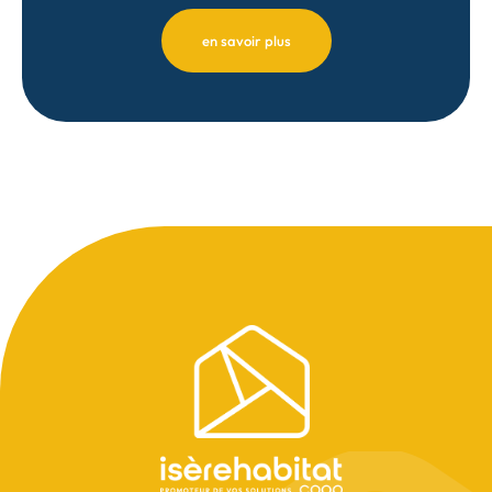
en savoir plus
Pied
de
page