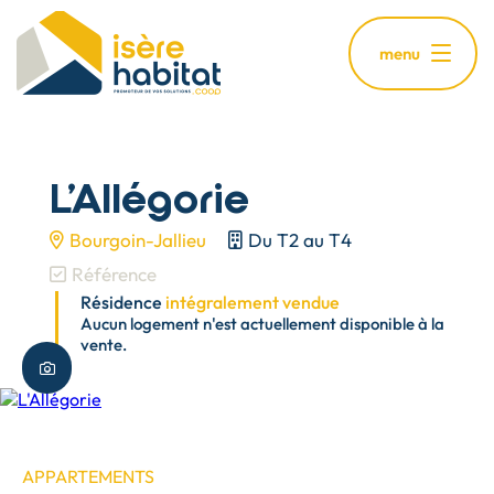
Aller
au
menu
contenu
principal
L'Allégorie
Bourgoin-Jallieu
Du T2 au T4
Référence
Résidence
intégralement vendue
Aucun logement n'est actuellement disponible à la
vente.
Plus de photos
APPARTEMENTS