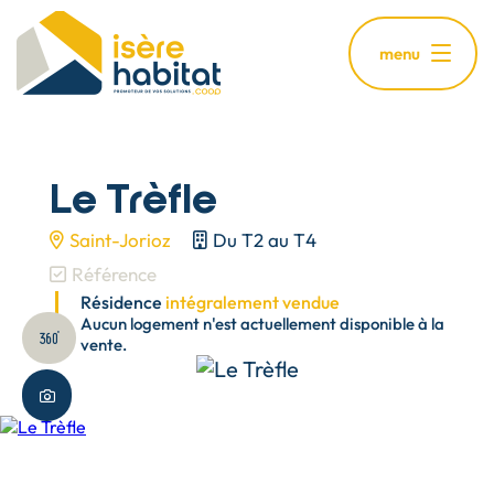
Aller
au
menu
contenu
principal
Le Trèfle
Saint-Jorioz
Du T2 au T4
Référence
Résidence
intégralement vendue
Aucun logement n'est actuellement disponible à la
Visite virtuelle
vente.
Plus de photos