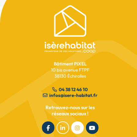
Pied
de
page
Bâtiment PIXEL
10 bis avenue FTPF
38130 Échirolles
04 38 12 46 10
infos@isere-habitat.fr
Retrouvez-nous sur les
réseaux sociaux !