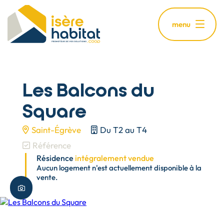
Aller
au
menu
contenu
principal
Les Balcons du
Square
Saint-Égrève
Du T2 au T4
Référence
Résidence
intégralement vendue
Aucun logement n'est actuellement disponible à la
vente.
Plus de photos