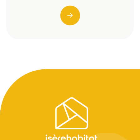
Pied
de
page