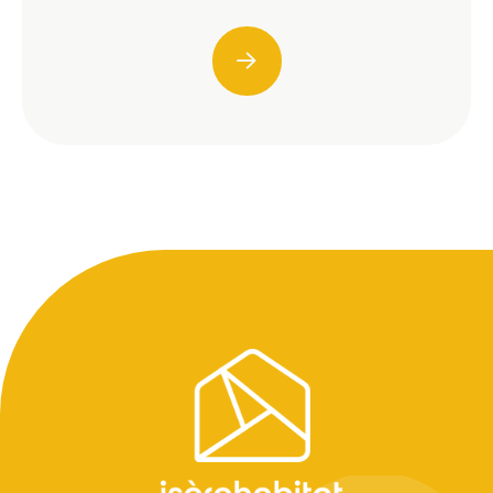
Pied
de
page