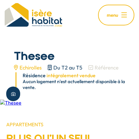
Aller
au
menu
contenu
principal
Thesee
Echirolles
Du T2 au T5
Référence
Résidence
intégralement vendue
Aucun logement n'est actuellement disponible à la
vente.
Plus de photos
APPARTEMENTS
PLUS QU'UN SEUL