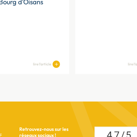
Bourg d'Oisans
lire l’article
lire l’
Retrouvez-nous sur les
4,7
/
5
réseaux sociaux !
F