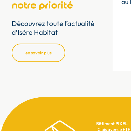
au 
notre priorité
Découvrez toute l’actualité
d’Isère Habitat
en savoir plus
Bâtiment PIXEL
Pied
10 bis avenue FTP