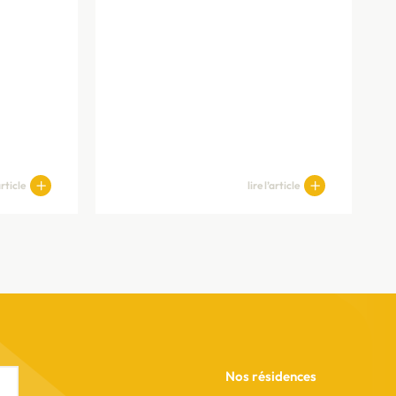
article
lire l’article
Nos résidences