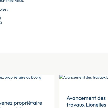
utur chez-vous.
les :
)
3)
Avancement des
enez propriétaire
travaux Lionelles