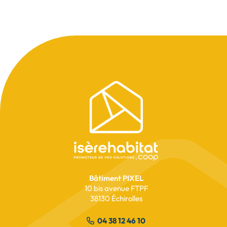
Pied
de
page
Bâtiment PIXEL
10 bis avenue FTPF
38130 Échirolles
04 38 12 46 10