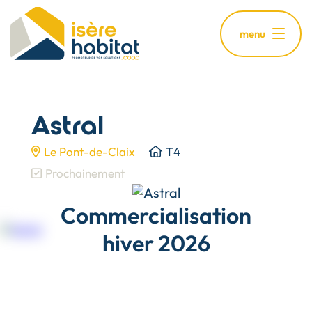
Aller
au
menu
contenu
principal
Astral
Le Pont-de-Claix
T4
Prochainement
Commercialisation
hiver 2026