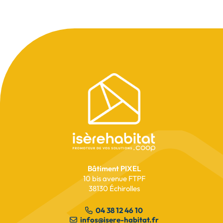
Pied
de
page
Bâtiment PIXEL
10 bis avenue FTPF
38130 Échirolles
04 38 12 46 10
infos@isere-habitat.fr