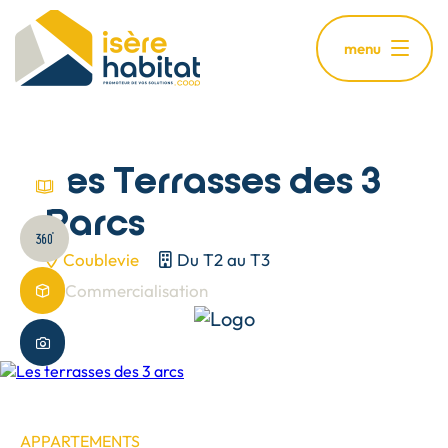
Aller
au
menu
contenu
principal
Les Terrasses des 3
voir brochure
Parcs
Visite virtuelle
Coublevie
Du T2 au T3
Commercialisation
Maquette 3D
Plus de photos
APPARTEMENTS