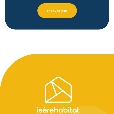
en savoir plus
Pied
de
page