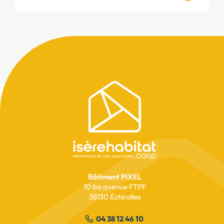
Pied
de
SUCCÈS
page
Succès commercial de la
résidence L'Orée à Champier
Bâtiment PIXEL
10 bis avenue FTPF
lire l’article
38130 Échirolles
04 38 12 46 10