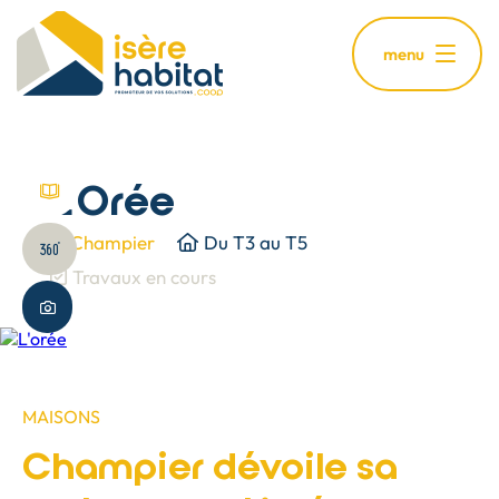
Aller
au
menu
contenu
principal
L'Orée
voir brochure
Champier
Du T3 au T5
Visite virtuelle
Travaux en cours
Plus de photos
MAISONS
Champier dévoile sa